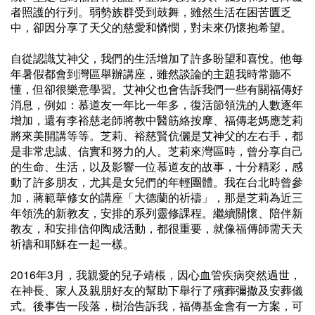
者照護的行列。弱勢族群受到鼓舞，雖然生活在困苦匱乏
中，卻因分享了天父的慈愛和憐憫，對未來仍懷抱希望。
自從認識艾神父，我們的生活增加了許多盼望和喜悅。他每
年暑假都會到灣區舉辦講座，雖然談論的主題我時常聽不
懂，但卻很樂意學習。艾神父也會告訴我們一些有關福傳好
消息，例如：慕道友一年比一年多，復活節領洗的人數逐年
增加，還有李裕慈老師將教中醫筋絡按摩、福傳老媽應芝莉
將來美開講等等。芝莉、裕慈賢伉儷是艾神父的左右手，都
是非常忠誠、信實和努力的人。芝莉來灣區時，曾分享自己
的生命、生活，以及影響一位慕道友的故事，十分精彩，感
動了許多朋友，尤其是女兒們的年輕團體。我在台北時曾參
加，蔣範華修女的講座「大德蘭的祈禱」，那是芝莉為近三
年領洗的新教友，安排的系列靈修課程。繼續關懷、陪伴新
教友，和安排信仰陶成活動，都很重要，就像福傳師需天天
祈禱和耶穌在一起一樣。
2016年3月，我親愛的兒子靖棖，因心血管疾病突然過世，
在神長、家人及親朋好友的幫助下舉行了殯葬彌撒及安葬儀
式。後事告一段落，樹治告訴我，福傳基金會有一方案，可