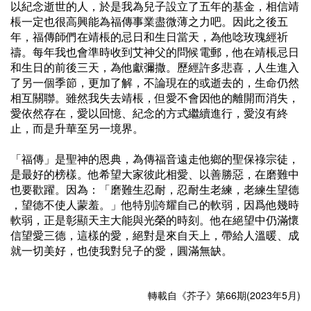
以紀念逝世的人，於是我為兒子設立了五年的基金，相信靖
棖一定也很高興能為福傳事業盡微薄之力吧。因此之後五
年，福傳師們在靖棖的忌日和生日當天，為他唸玫瑰經祈
禱。每年我也會準時收到艾神父的問候電郵，他在靖棖忌日
和生日的前後三天，為他獻彌撒。歷經許多悲喜，人生進入
了另一個季節，更加了解，不論現在的或逝去的，生命仍然
相互關聯。雖然我失去靖棖，但愛不會因他的離開而消失，
愛依然存在，愛以回憶、紀念的方式繼續進行，愛沒有終
止，而是升華至另一境界。
「福傳」是聖神的恩典，為傳福音遠走他鄉的聖保祿宗徒，
是最好的榜樣。他希望大家彼此相愛、以善勝惡，在磨難中
也要歡躍。因為：「磨難生忍耐，忍耐生老練，老練生望德
，望德不使人蒙羞。」他特別誇耀自己的軟弱，因爲他幾時
軟弱，正是彰顯天主大能與光榮的時刻。他在絕望中仍滿懷
信望愛三德，這樣的愛，絕對是來自天上，帶給人溫暖、成
就一切美好，也使我對兒子的愛，圓滿無缺。
轉載自《芥子》第66期(2023年5月)