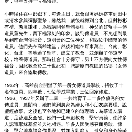
定，每年支持一位福傳師。
小時候住在中部鄉下，每逢主日，就會跟著媽媽搭車到田中
或清水參與彌撒聖祭，雖然我十歲後就搬到台北，但對彬彬
有禮、態度謙和，為我講開領聖體要理，神父的好幫手—傳
道員董先生，留下極深刻的印象。談到傳道員，不免想到最
早到南台灣傳福音，道明會的二位神父，和四位中國籍的傳
道員。他們先在高雄建堂，然後相繼在屏東萬金、台南、彰
化、台北⋯等地蓋了聖堂、建立了教會，並創辦了傳道學
校，培養傳道員。那時社會十分保守，男士不方便向女性傳
福音，因此教會於二十世紀初，聘請廈門教區的姑婆（女傳
道員）來台協助傳教。
1922年，高雄前金開辦了第一所女傳道員學校，招收了十
名傳道員。四年後，七位學成畢業，三位回家修道。
1926、1937年又辦了二屆，一共培育了二十多位優秀的女
傳道員。農閒時，她們就到農家為婦女和小朋友講要理、說
聖經故事。之後也至各地和已建立的道理聽，為慕道友講
道，足跡遍及全省。她們一生奉獻教會，堅守貞德，使許多
人認識耶穌基督並與祂相遇。許多人因受感召而勇敢、慷
慨、堅定地為福音作見證，並加入對窮人、孤兒和身心障礙