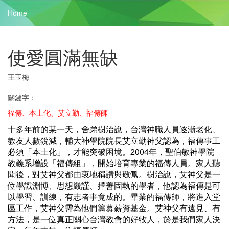
Home
使愛圓滿無缺
王玉梅
關鍵字：
福傳、本土化、艾立勤、福傳師
十多年前的某一天，舍弟樹治說，台灣神職人員逐漸老化、
教友人數銳減，輔大神學院院長艾立勤神父認為，福傳事工
必須「本土化」，才能突破困境。2004年，聖伯敏神學院
教義系增設「福傳組」，開始培育專業的福傳人員。家人聽
聞後，對艾神父都由衷地稱讚與敬佩。樹治說，艾神父是一
位學識淵博、思想嚴謹、擇善固執的學者，他認為福傳是可
以學習、訓練，有志者事竟成的。畢業的福傳師，將進入堂
區工作，艾神父需為他們籌募薪資基金。艾神父有遠見、有
方法，是一位真正關心台灣教會的好牧人，於是我們家人決