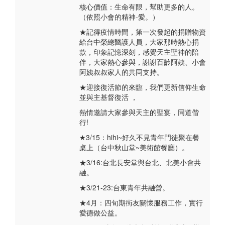
核心價值：生命有限，幫助更多的人。
（依照小會的精神-愛。）
★記得疫情時間，第一次發起的捐贈物資
給台中榮總醫護人員，大家那時熱心捐
款，印象記憶深刻，感覺天主聖神的陪
伴，大家熱心參與，謝謝百齡阿姨、小會
阿姨叔叔家人的共同支持。
★迎接復活節的來臨，我們更新信仰生命
並與主基督復活 ，
熱情邀請大家參與天主的聖宴，同道偕
行!
★3/15：hihi~好久不見青年門徒聚在餐
桌上（台中秋山堂~美術館餐廳）。
★3/16:台北長安堂與台北、北美小會共
融。
★3/21-23:台東青年共融營。
★4月：四旬期街友關懷服務工作，實行
愛德做公益。