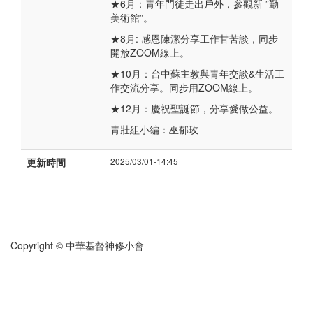
★6月：青年門徒走出戶外，參觀新 ”勤
美術館”。
★8月: 感恩陳潔分享工作甘苦談，同步
開放ZOOM線上。
★10月：台中蘇主教與青年交談&生活工
作交流分享。同步用ZOOM線上。
★12月：慶祝聖誕節，分享愛做公益。
青壯組小編：巫郁玫
更新時間
2025/03/01-14:45
Copyright © 中華基督神修小會