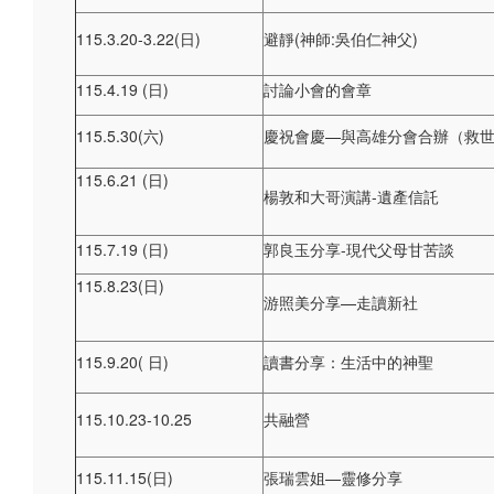
115.3.20-3.22(日)
避靜(神師:吳伯仁神父)
115.4.19 (日)
討論小會的會章
115.5.30(六)
慶祝會慶—與高雄分會合辦（救
115.6.21 (日)
楊敦和大哥演講-遺產信託
115.7.19 (日)
郭良玉分享-現代父母甘苦談
115.8.23(日)
游照美分享—走讀新社
115.9.20( 日)
讀書分享：生活中的神聖
115.10.23-10.25
共融營
115.11.15(日)
張瑞雲姐—靈修分享