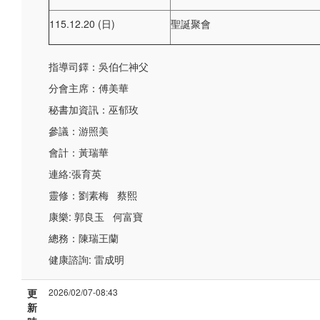
115.12.20 (日)
聖誕聚會
指導司鐸：吳伯仁神父
分會主席：傅美華
秘書加資訊：巫郁玫
參議：游照美
會計：黃瑞華
連絡:張育英
靈修：劉素梅 蔡熙
康樂: 郭良玉 何富寶
總務：陳瑞王蘭
健康諮詢: 雷成明
更
2026/02/07-08:43
新