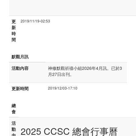
更
2019/11/19-02:53
新
時
間
默觀月訊
活動內容
神修默觀祈禱小組2026年4月訊。已於3
月27日出刊。
更新時間
2019/12/03-17:10
總
會
活
2025 CCSC 總會行事曆
動
內