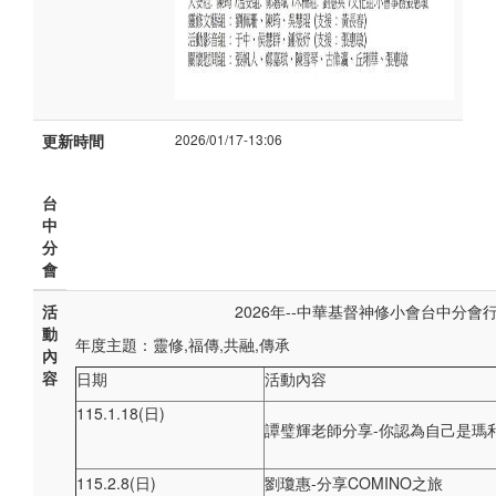
更新時間
2026/01/17-13:06
台
中
分
會
活
2026年--中華基督神修小會台中分會行事曆
動
年度主題：靈修,福傳,共融,傳承
內
容
日期
活動內容
115.1.18(日)
譚璧輝老師分享-你認為自己是瑪
115.2.8(日)
劉瓊惠-分享COMINO之旅