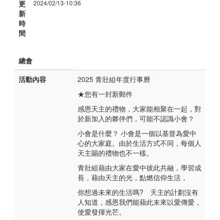
更
2024/02/13-10:36
新
時
間
總會
活動內容
2025 青壯組年度行事曆
★您有一封新郵件
感恩天主的禮物，大家能相聚在一起，對
於新加入的夥伴們，可能不認識小會？
小會是什麼？ 小會是一個以基督為愛中
心的大家庭。由於生活方式不同，每個人
天主賜的禮物也不一樣。
青壯組藉由大家在愛中彼此共融，學習成
長，藉由天主的光，點燃信仰生活，
你想過未來的生活嗎? 天主的計劃沒有
人知道，感恩我們能藉此未來以愛傳愛，
使愛發揮光芒。