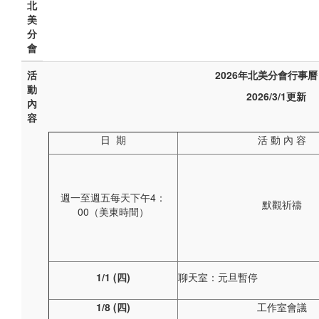
北
美
分
會
活
2026年北美分會行事曆
動
2026/3/1更新
內
容
日 期
活 動 內 容
週一至週五每天下午4：
默觀祈禱
00（美東時間）
1/1 (
四)
聊天室：元旦暫停
1/8 (
四)
工作室會議