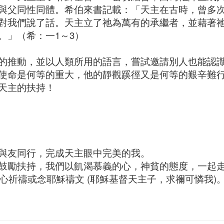
與父同性同體。希伯來書記載：「天主在古時，曾多
對我們說了話。天主立了祂為萬有的承繼者，並藉著
。」（希：一1～3）
的推動，並以人類所用的語言，嘗試邀請別人也能認
使命是何等的重大，他的靜觀蹊徑又是何等的艱辛難
天主的扶持！
與友同行，完成天主眼中完美的我。
鼓勵扶持，我們以飢渴慕義的心，神貧的態度，一起
歸心祈禱或念耶穌禱文 (耶穌基督天主子，求禰可憐我)