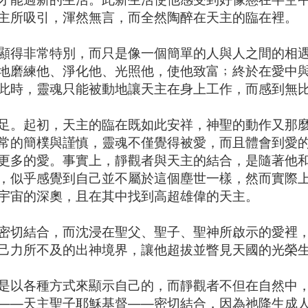
主所吸引，渾然無言，而全然陶醉在天主的臨在裡。
顯得非常特別，而只是像一個簡單的人與人之間的相
地磨練他、淨化他、光照他，使他致富﹔終於在愛中
此時，靈魂只能被動地讓天主在身上工作，而感到無
足。起初，天主的臨在既如此安祥，神聖的動作又那
常的簡樸與謹慎，靈魂不僅覺得被愛，而且體會到愛
更多的愛。事實上，靜觀者與天主的結合，是隨著他
，似乎感覺到自己並不屬於這個塵世一樣，然而實際
宇宙的深奧，且在其中找到高超雄偉的天主。
密切結合，而沈浸在聖父、聖子、聖神所啟示的愛裡
己力所不及的出神境界，讓他超拔並瞥見天國的光榮
是以各種方式來顯示自己的，而靜觀者不但在自然中
——天主聖子耶穌基督——密切結合，因為祂降生成