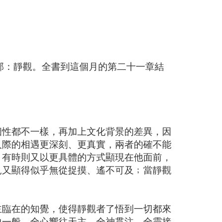
二部：靜觀。全書到這個月的第二十一章結
個性都不一樣，再加上文化背景的差異，因
人際的相遇更深刻、更真實，兩者的確不能
，有時則又以更具體的方式顯現在他面前，
見又顯得似乎無從捉摸、遙不可及﹔當靜觀
。
主臨在的知覺，使得靜觀者了悟到一切都來
中一般，全心嚮往天主，全神貫注，全靈接