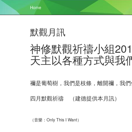
Home
默觀月訊
神修默觀祈禱小組20
天主以各種方式與我
禰是葡萄樹，我們是枝條，離開禰，我們什麼
四月默觀祈禱 （建德提供本月訊）
（音樂：Only This I Want）