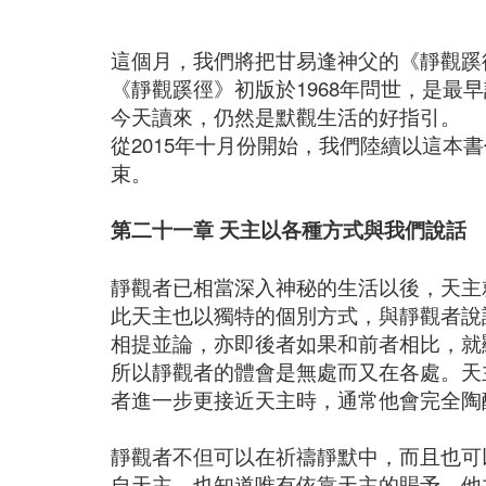
這個月，我們將把甘易逢神父的《靜觀蹊
《靜觀蹊徑》初版於1968年問世，是最
今天讀來，仍然是默觀生活的好指引。
從2015年十月份開始，我們陸續以這本
束。
第二十一章 天主以各種方式與我們說話
靜觀者已相當深入神秘的生活以後，天主
此天主也以獨特的個別方式，與靜觀者說
相提並論，亦即後者如果和前者相比，就
所以靜觀者的體會是無處而又在各處。天
者進一步更接近天主時，通常他會完全陶
靜觀者不但可以在祈禱靜默中，而且也可
自天主，也知道唯有依靠天主的賜予，他