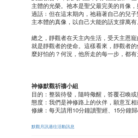
主體的光榮。祂本是聖父最完美的肖像，
過話﹔但在這末期內，祂藉著自己的兒子
主本體的真像，以自己大能的話支撐萬有
總之，靜觀者在天主內生活，受天主恩寵
就是靜觀者的使命。這樣看來，靜觀者的
麼好怕的？何況，他所走的每一步，都有
神修默觀祈禱小組
目的：整裝待發，隨時儆醒，答覆召喚或
態度：我們是神修路上的伙伴，願意互相
修練：每天請用10分鐘讀聖經、15分鐘
默觀月訊過往活動訊息