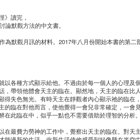
徑》讀完，
早討論默觀方法的中文書。
書作為默觀月訊的材料。2017年八月份開始本書的第
就以各種方式顯示給他。不過由於每一個人的心理及
話，帶領他體會天主的臨在。顯然地，天主的臨在比
顯得失色無光。有時天主在靜觀者內心顯示祂的臨在
主的臨在對他而言，使他覺得一會兒非常確定，一會
醉在此臨在中，似乎一點也不需要借助於理智的分析
以在最費力勞神的工作中，覺察出天主的臨在。對天
才能過新的生活。此新生活使他感受到好像懸在半空