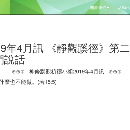
關於我們
活動訊
19年4月訊 《靜觀蹊徑》第
們說話
⊙⊙⊙ 神修默觀祈禱小組2019年4月訊 ⊙⊙⊙
也不能做。(若15:5)