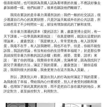
很喜歡嘻鬧，也可能因為美國人認為看球賽的衣服，不應該好像去
參加婚禮一樣。他們結婚了，後來也聽說他們離婚了。
我現在要說的是非暴力溝通所說的：我們一般的社交談話，很
少透露自己內心的真實狀態，只是評論天氣或外在的公共話題，所
以雖然花了不少時間在一起，卻沒有增加彼此的了解和友情。
在非暴力溝通的課本《愛的語言》裏，盧森堡博士提到，有一
天下課後，一位學員跑來跟他說：「你真是聰明，能說出這麼好的
理論來」。盧森堡說：「我是猶太人，常常受欺負，有人說我笨
蛋，我毫不在乎，有人說我聰明，我也不在乎。但是，你能不能告
訴我，我說的理論，有沒有給你的生活帶來幸福呢？」於是那位學
員就按照非暴力所教的說話步驟（觀察、感受、需要、請求）來
說：「聽了你的理論，我覺得非常高興，充滿希望，因為我找到了
跟兒子溝通的方法，滿足了我的需要。」盧森堡說：「聽你這樣
說，我得到很大的鼓勵，我會更努力在這方面為人貢獻。」
所以，讚美別人時，要說出別人的行為如何滿足了我的需要，
為我創造了幸福，帶給我內心什麼感受，別人才會受到感動和激
勵，也增加了彼此真實的友情，而不是把自己放在裁判的地位，來
評定對方，甚至操控對方，利用對方。