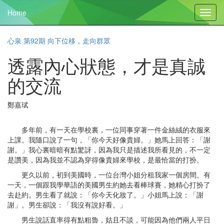
Home
Toggl
navig
心泉 第92期 向下位移，走向群眾
透露內心狀態，才是真誠
的交流
鄭嘉珷
多年前，有一天在學校裏，一位同事穿著一件金絲絨的衣服來
上課。我隨口說了一句，「你今天好像貴婦。」她馬上回答：「謝
謝。」我心裏暗暗有點驚訝，因為我只是描述我所看見的，不一定
是讚美，因為我並不認為穿得像貴婦來學校，是最恰當的打扮。
更久以前，初到美國時，一位台灣小姐分租我家一個房間。有
一天，一個跟我學華語的美國男生約她去看棒球賽，她精心打扮了
去赴約。男生看了就說：「你今天化妝了。」小姐馬上說：「謝
謝」。男生卻說：「我沒有說好看。」
男生說話直率得有點粗魯，姑且不談，可能因為他們兩人平日