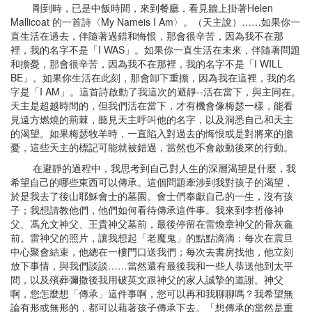
剛到時，已是中飯時間，來到餐廳，看見牆上掛著Helen
Mallicoat 的一首詩〈My Nameis I Am〉。（天主說）……如果你一
直生活在過去，伴隨著過錯和悔恨，那會很辛苦，因為我不在那
裡，我的名字不是「I WAS」。如果你一直生活在未來，伴隨著問題
和擔憂，那會很辛苦，因為我不在那裡，我的名字不是「I WILL
BE」。如果你生活在此刻，那會卸下重擔，因為我在這裡，我的名
字是「I AM」。這首詩啟動了我這次的避靜--活在當下，與主同在。
天主是超越時間的，但我們活在當下，才有機會像梅瑟一樣，能看
見遠方燃燒的荊棘，聽見天主呼叫他的名字，以及洞悉自己和天主
的渴望。如果梅瑟牧羊時，一直陷入對過去的悔恨或是對將來的擔
憂，這些天主的標記可能就被錯過，當然也不會啟動後來的行動。
在避靜的過程中，我思考到自己對人生的深層渴望是什麼，我
希望自己的哪些東西可以傳承。這個問題牽涉到我對孩子的渴望，
於是我去了後山耶穌會士的墓園。會士們奉獻自己的一生，沒有孩
子；我想請教他們，他們如何看待傳承這件事。我來到李哲修神
父、馮允文神父、王貴神父墓前，最後停留在雷煥章神父的骨灰龕
前。雷神父的照片，讓我想起「老魔鬼」的點點滴滴：每次在震旦
中心聚會結束，他總在一樓門口送我們；每次去書房找他，他立刻
放下事情，與我們談談……當然還有最後我和一些人恭送他到太平
間，以及殯葬彌撒後我用破英文跟神父的家人誠摯的道謝。神父
啊，您怎麼想「傳承」這件事啊，您可以再和我聊聊嗎？我希望無
論有形或無形的，都可以藉著孩子傳承下去。「想傳承的當然是重