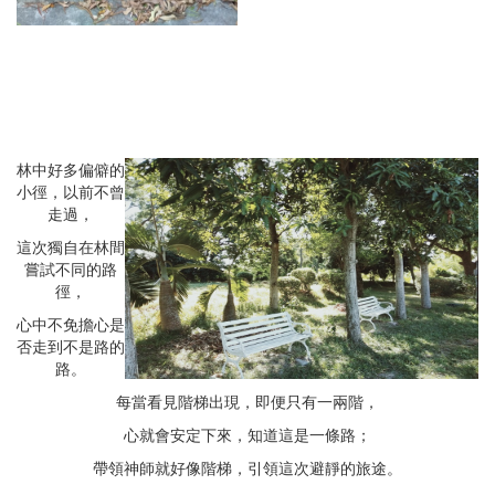
林中好多偏僻的
小徑，以前不曾
走過，
這次獨自在林間
嘗試不同的路
徑，
心中不免擔心是
否走到不是路的
路。
每當看見階梯出現，即便只有一兩階，
心就會安定下來，知道這是一條路；
帶領神師就好像階梯，引領這次避靜的旅途。