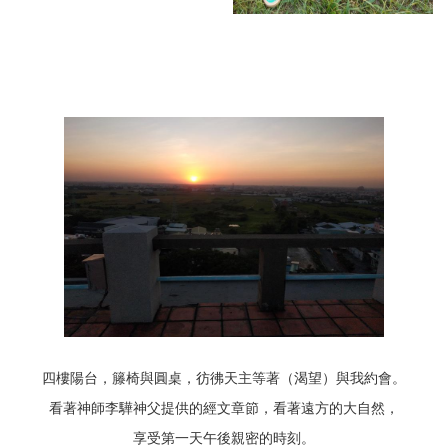
四樓陽台，籐椅與圓桌，彷彿天主等著（渴望）與我約會。
看著神師李驊神父提供的經文章節，看著遠方的大自然，
享受第一天午後親密的時刻。