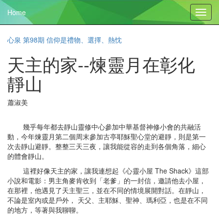
Home
Toggl
navig
心泉 第98期 信仰是禮物、選擇、熱忱
天主的家--煉靈月在彰化
靜山
蕭淑美
幾乎每年都去靜山靈修中心參加中華基督神修小會的共融活
動，今年煉靈月第二個周末參加古亭耶穌聖心堂的避靜，則是第一
次去靜山避靜。整整三天三夜，讓我能從容的走到各個角落，細心
的體會靜山。
這裡好像天主的家，讓我連想起《心靈小屋 The Shack》這部
小說和電影：男主角麥肯收到「老爹」的一封信，邀請他去小屋，
在那裡，他遇見了天主聖三，並在不同的情境展開對話。在靜山，
不論是室內或是戶外， 天父、主耶穌、聖神、瑪利亞，也是在不同
的地方，等著與我聊聊。