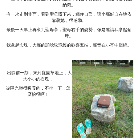
納悶。
有一次走到側面，看到聖母蹲下來，穩住自己，讓小耶穌自在地依
靠著她，很感動。
最後一天早上再來到聖母亭，聖母右手的姿勢，像是邀請我拿起念
珠。
我拿起念珠，大聲的誦唸玫瑰經的歡喜五端，聲音在小亭中迴繞。
出靜前一刻，來到庭園草地上，大
大小小的石塊，
被陽光曬得暖暖的，不坐一下，怎
麼捨得啊！