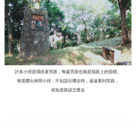
許多小徑是環繞著苦路，每處苦路也都是我路上的指標。
每當鑽出林間小徑，不知該往哪去時，遠遠看到苦路，
就知道路該怎麼走