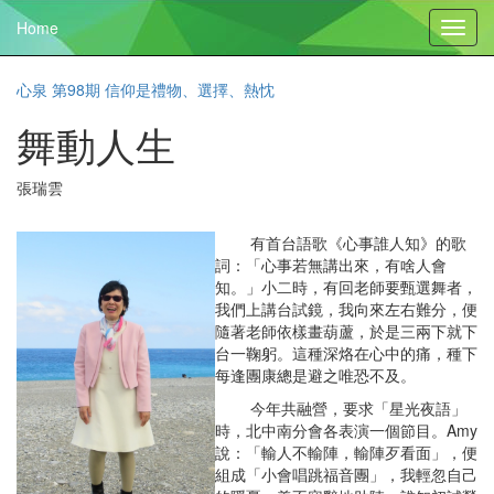
Home
Toggl
navig
心泉 第98期 信仰是禮物、選擇、熱忱
舞動人生
張瑞雲
有首台語歌《心事誰人知》的歌
詞：「心事若無講出來，有啥人會
知。」小二時，有回老師要甄選舞者，
我們上講台試鏡，我向來左右難分，便
隨著老師依樣畫葫蘆，於是三兩下就下
台一鞠躬。這種深烙在心中的痛，種下
每逢團康總是避之唯恐不及。
今年共融營，要求「星光夜語」
時，北中南分會各表演一個節目。Amy
說：「輸人不輸陣，輸陣歹看面」，便
組成「小會唱跳福音團」，我輕忽自己