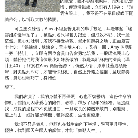
的隱憂，義不容辭地助陣。誰知初試鶯
啼，便遭滑鐵盧，立刻有人眼尖：「瑞
雲沒跟上」，我不得不在眾目睽睽下開
誠佈公，以博取大夥的憐憫。
可是屢次練習，Amy 不經意瞥見我的舉手投足，耳邊響起「瑞
雲姐妳慢半拍了」，被點到名只得奮力跟進，但成效不彰，我一臉
茫然。但心知肚明，若我不接受挑戰，就永無翻身之地，正如箴言
十七3：「鍋鍊銀，爐煉金，天主煉人心。」又有一回，Amy 叫我到
一旁「特訓」，立即有兩位會員自告奮勇地陪我，一股暖流襲上心
頭，體驗她們對我這位最小姐妹所做的，就是為耶穌做的深義（瑪
廿五40）；終於在Amy 循循善誘下，恍然大悟，原來膝蓋必須微
彎，腳尖點到即可，才能輕快移動，自然上身隨之搖擺，呈現節奏
感，舞步也輕巧了，身體甦
醒了。
我們表演了，我的身體不再僵硬，心也不復鬱結。這份生命的
悸動，體悟到因著愛心的陪伴、教導，釋放了經年的桎梏。這提醒
我，成長的過程中不免被扭曲，一旦成長的契機來敲門，別遲疑，
迎上前去，或許能是轉機，獲得療癒，生命更健康。
我想不只是舞步，但願也在我生命的下半場，學習更具彈性、
輕快，找到跟天主跟人的韻律，才能「舞動人生」。