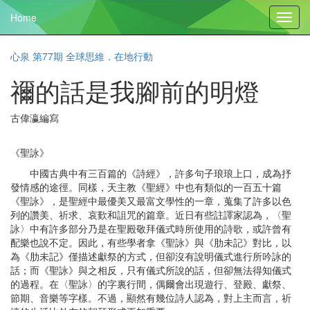
Home
Toggl
navig
心泉 第77期 全球思維．在地行動
禰的話是我腳前的明燈
古偉瀛編寫
《聖詠》
中國古典中有三百篇的《詩經》，許多句子琅琅上口，成為抒
發情感的途徑。同樣，天主教《聖經》中也有類似的一百五十篇
《聖詠》，是聖經中最優美又最富文學性的一章，蒐集了許多以色
列的讚美、祈求、哀歎和詛咒的篇章。近日有些註譯家認為，〈聖
詠〉中有許多部分乃是在聖殿敬拜儀式時所使用的詩歌，或許曾有
配樂也說不定。因此，有些學者拿《聖詠》與《肋未記》對比，以
為《肋未記》僅描述獻祭的方式，但卻沒有說明儀式進行所吟詠的
話；而《聖詠》與之相反，只有儀式所說的話，但卻無法得知儀式
的過程。在〈聖詠〉的字裏行間，偶爾會出現遊行、登殿、獻祭、
節期、音樂等字樣。不過，顯然有幾位詩人認為，對上主而言，祈