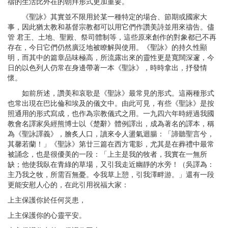
禱的生活比外在的朝拜形式更加重要。
《聖詠》其實並不限用於某一種特定的場合、節期或國家大
事，因此猶太教和基督宗教都可以用它們作讚美詩並用來禱告。儘
管 君王、土地、聖殿、祭司體制等，這些原來創作的對象都已不再
存在，今日它們仍然廣泛地被瞭解與使用。《聖詠》的持久性顯
明，而其中的篇章品味極高，所流露出來的靈性更是寬闊深邃，今
日的以色列人仍常在身邊帶著一本《聖詠》，時時拿出，抒發情
懷。
如前所述，讚美和哀歌是《聖詠》最常見的形式。這兩種形式
也常出現在巴比倫和埃及的儀文中。由此可見，有些《聖詠》是按
照通用的形式寫成，也作為宗教儀式之用。一九四六年時經過我國
教會名譯家吳經熊博士以《楚辭》體例譯出，成為著名的譯本，稱
為《聖詠譯義》，膾炙人口，讀來令人盪氣迴腸：「諦聽聖言兮，
其馨若蘭！」《聖詠》第廿三篇在西方電影，尤其是在葬禮中最常
被誦念，也是很優美的一段：「上主是我的牧者，我實在一無所
缺；他使我臥在青綠的草場，又引我走近幽靜的水旁！（吳譯為：
主乃我之牧，所需百無憂。令我草上憩，引我澤畔游。」還有一段
更能安慰人心的，在此引用祝福大家：
上主保護你於任何災患，
上主保護你的心靈平安。