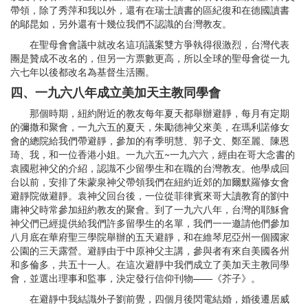
帶領，除了秀萍和我以外，還有在瑞士讀書的區紀復和在德國讀書
的鄔昆如，另外還有十幾位我們不認識的台灣教友。
在聖母會會議中就改名這項議案雙方爭執得很激烈，台灣代表
團是贊成不改名的，但另一方票數更高，所以全球的聖母會從一九
六七年以後都改名為基督生活團。
四、一九六八年成立美加天主教同學會
那個時期，紐約附近的教友每年夏天都舉辦避靜，每月有定期
的彌撒和聚會，一九六五的夏天，朱勵德神父來美，在瑪利諾修女
會的總院給我們帶避靜，參加的有季明慧、郭子文、鄭至麗、陳恩
琦、我，和一位香港小姐。一九六五~一九六六，經由在哥大念書的
袁國慰神父的介紹，認識不少留學生和在職的台灣教友。他學成回
台以前，安排了朱蒙泉神父帶領我們在紐約近郊的加爾默羅修女會
避靜院做避靜。袁神父回台後，一位從菲律賓來哥大讀教育的劉中
庸神父時常參加紐約教友的聚會。到了一九六八年，台灣的耶穌會
神父們已經提供給我們許多留學生的名單，我們一一邀請他們參加
八月底在華府聖三學院舉辦的五天避靜，和在維琴尼亞州一個國家
公園的三天露營。避靜由于中原神父主講，參與者有來自美國各州
和多倫多，共五十一人。在這次避靜中我們成立了美加天主教同學
會，並選出理事和監事，決定發行信仰刊物——《芥子》。
在避靜中我結識外子劉前覺，四個月後閃電結婚，婚後遷居威