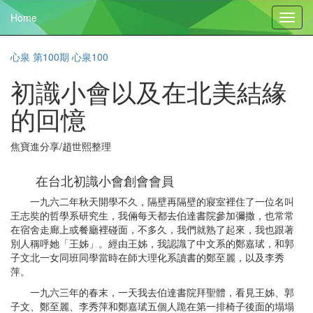
Home
Toggl
navig
心泉 第100期 心泉100
初識小會以及在北美結緣
的回憶
焦寶進分享/趙世熙整理
在台北初識小會創會會員
一九六二年秋天開學不久，隔壁再隔壁的寢室裡住了一位名叫
王志奘的哲學系研究生，我倆每天都去伯達書院參加彌撒，也常常
在宿舍走廊上或餐廳裡碰面，不多久，我們就熟了起來，我也跟著
別人稱呼她「王姊」。經由王姊，我認識了中文系的鄭嘉珷，和郭
子文北一女同班同學當時在師大理化系讀書的鄭至麗，以及李秀
萍。
一九六三年的春末，一天我去伯達書院拜聖體，看見王姊、郭
子文、鄭至麗、李秀萍和鄭嘉珷五個人跪在第一排椅子後面的塌塌