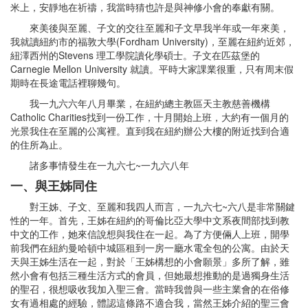
米上，安靜地在祈禱，我當時猜也許是與神修小會的奉獻有關。
來美後與至麗、子文的交往至麗和子文早我半年或一年來美，
我就讀紐約市的福敦大學(Fordham University)，至麗在紐約近郊，
紐澤西州的Stevens 理工學院讀化學碩士。子文在匹茲堡的
Carnegie Mellon University 就讀。平時大家課業很重，只有周末假
期時在長途電話裡聊幾句。
我一九六六年八月畢業，在紐約總主教區天主教慈善機構
Catholic Charities找到一份工作，十月開始上班，大約有一個月的
光景我住在至麗的公寓裡。直到我在紐約辦公大樓的附近找到合適
的住所為止。
諸多事情發生在一九六七~一九六八年
一、與王姊同住
對王姊、子文、至麗和我四人而言，一九六七~六八是非常關鍵
性的一年。首先，王姊在紐約的哥倫比亞大學中文系夜間部找到教
中文的工作，她來信說想與我住在一起。為了方便倆人上班，開學
前我們在紐約曼哈頓中城區租到一房一廳水電全包的公寓。由於天
天與王姊生活在一起，對於「王姊構想的小會願景」多所了解，雖
然小會有包括三種生活方式的會員，但她最想推動的是過獨身生活
的聖召，很想吸收我加入聖三會。當時我曾與一些主業會的在俗修
女有過相處的經驗，體認這條路不適合我，當然王姊介紹的聖三會