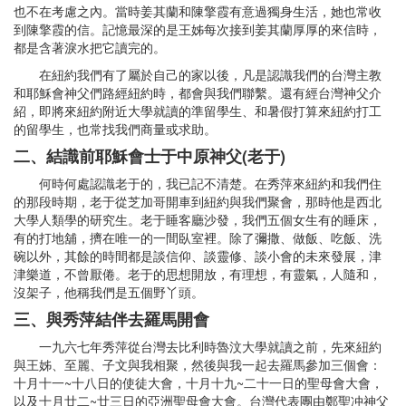
也不在考慮之內。當時姜其蘭和陳擎霞有意過獨身生活，她也常收
到陳擎霞的信。記憶最深的是王姊每次接到姜其蘭厚厚的來信時，
都是含著淚水把它讀完的。
在紐約我們有了屬於自己的家以後，凡是認識我們的台灣主教
和耶穌會神父們路經紐約時，都會與我們聯繫。還有經台灣神父介
紹，即將來紐約附近大學就讀的準留學生、和暑假打算來紐約打工
的留學生，也常找我們商量或求助。
二、結識前耶穌會士于中原神父(
老于)
何時何處認識老于的，我已記不清楚。在秀萍來紐約和我們住
的那段時期，老于從芝加哥開車到紐約與我們聚會，那時他是西北
大學人類學的研究生。老于睡客廳沙發，我們五個女生有的睡床，
有的打地舖，擠在唯一的一間臥室裡。除了彌撒、做飯、吃飯、洗
碗以外，其餘的時間都是談信仰、談靈修、談小會的未來發展，津
津樂道，不曾厭倦。老于的思想開放，有理想，有靈氣，人隨和，
沒架子，他稱我們是五個野丫頭。
三、與秀萍結伴去羅馬開會
一九六七年秀萍從台灣去比利時魯汶大學就讀之前，先來紐約
與王姊、至麗、子文與我相聚，然後與我一起去羅馬參加三個會：
十月十一~十八日的使徒大會，十月十九~二十一日的聖母會大會，
以及十月廿二~廿三日的亞洲聖母會大會。台灣代表團由鄭聖冲神父