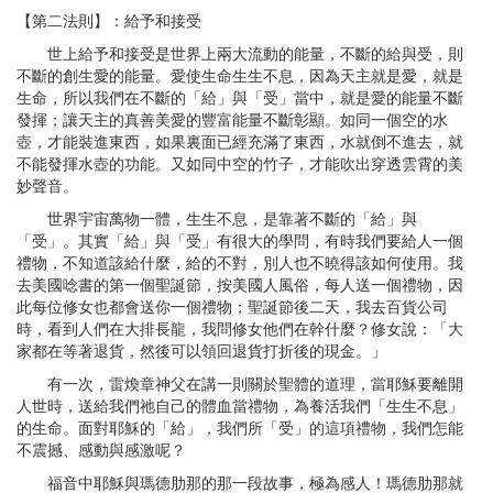
【第二法則】：給予和接受
世上給予和接受是世界上兩大流動的能量，不斷的給與受，則
不斷的創生愛的能量。愛使生命生生不息，因為天主就是愛，就是
生命，所以我們在不斷的「給」與「受」當中，就是愛的能量不斷
發揮；讓天主的真善美愛的豐富能量不斷彰顯。如同一個空的水
壺，才能裝進東西，如果裏面已經充滿了東西，水就倒不進去，就
不能發揮水壺的功能。又如同中空的竹子，才能吹出穿透雲霄的美
妙聲音。
世界宇宙萬物一體，生生不息，是靠著不斷的「給」與
「受」。其實「給」與「受」有很大的學問，有時我們要給人一個
禮物，不知道該給什麼，給的不對，別人也不曉得該如何使用。我
去美國唸書的第一個聖誕節，按美國人風俗，每人送一個禮物，因
此每位修女也都會送你一個禮物；聖誕節後二天，我去百貨公司
時，看到人們在大排長龍，我問修女他們在幹什麼？修女說：「大
家都在等著退貨，然後可以領回退貨打折後的現金。」
有一次，雷煥章神父在講一則關於聖體的道理，當耶穌要離開
人世時，送給我們祂自己的體血當禮物，為養活我們「生生不息」
的生命。面對耶穌的「給」，我們所「受」的這項禮物，我們怎能
不震撼、感動與感激呢？
福音中耶穌與瑪德肋那的那一段故事，極為感人！瑪德肋那就