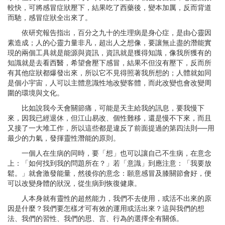
較快，可將感冒症狀壓下，結果吃了西藥後，變本加厲，反而背道
而馳，感冒症狀全出來了。
依研究報告指出，百分之九十的生理病是身心症，是由心靈因
素造成；人的心靈力量非凡，超出人之想像，要讓無止盡的潛能實
現的兩個工具就是能源與資訊，資訊就是獲得知識，像我所獲有的
知識就是去看西醫，希望會壓下感冒，結果不但沒有壓下，反而所
有其他症狀都爆發出來，所以它不見得照著我所想的；人體就如同
是個小宇宙，人可以主體意識性地改變客體，而此改變也會改變周
圍的環境與文化。
比如說我今天會關節痛，可能是天主給我的訊息，要我慢下
來，因我已經退休，但江山易改、個性難移，還是慢不下來，而且
又接了一大堆工作，所以這些都是違反了前面提過的第四法則──用
最少的力氣，發揮靈性潛能的原則。
一個人在生病的同時，要「想」也可以讓自己不生病，在意念
上：「如何找到我的問題所在？」若「意識」到應注意：「我要放
鬆。」就會激發能量，然後你的意念：願意感冒及膝關節會好，便
可以改變身體的狀況，從生病到恢復健康。
人本身就有靈性的超然能力，我們不去使用，或活不出來的原
因是什麼？我們要怎樣才可有效的運用或活出來？這與我們的想
法、我們的習性、我們的思、言、行為的選擇全有關係。