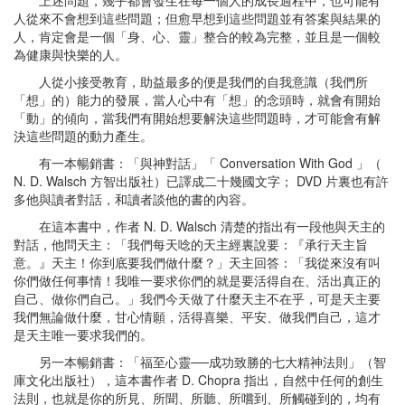
上述問題，幾乎都會發生在每一個人的成長過程中，也可能有
人從來不會想到這些問題；但愈早想到這些問題並有答案與結果的
人，肯定會是一個「身、心、靈」整合的較為完整，並且是一個較
為健康與快樂的人。
人從小接受教育，助益最多的便是我們的自我意識（我們所
「想」的）能力的發展，當人心中有「想」的念頭時，就會有開始
「動」的傾向，當我們有開始想要解決這些問題時，才可能會有解
決這些問題的動力產生。
有一本暢銷書：「與神對話」「 Conversation With God 」（
N. D. Walsch 方智出版社）已譯成二十幾國文字； DVD 片裏也有許
多他與讀者對話，和讀者談他的書的內容。
在這本書中，作者 N. D. Walsch 清楚的指出有一段他與天主的
對話，他問天主：「我們每天唸的天主經裏說要：『承行天主旨
意。』天主！你到底要我們做什麼？」天主回答：「我從來沒有叫
你們做任何事情！我唯一要求你們的就是要活得自在、活出真正的
自己、做你們自己。」我們今天做了什麼天主不在乎，可是天主要
我們無論做什麼，甘心情願，活得喜樂、平安、做我們自己，這才
是天主唯一要求我們的。
另一本暢銷書：「福至心靈──成功致勝的七大精神法則」（智
庫文化出版社），這本書作者 D. Chopra 指出，自然中任何的創生
法則，也就是你的所見、所聞、所聽、所嚐到、所觸碰到的，均有