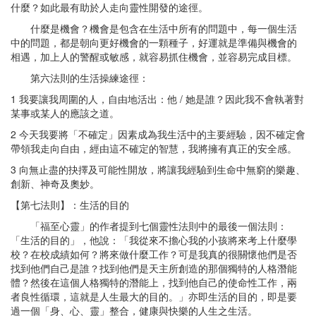
什麼？如此最有助於人走向靈性開發的途徑。
什麼是機會？機會是包含在生活中所有的問題中，每一個生活
中的問題，都是朝向更好機會的一顆種子，好運就是準備與機會的
相遇，加上人的警醒或敏感，就容易抓住機會，並容易完成目標。
第六法則的生活操練途徑：
1 我要讓我周圍的人，自由地活出：他 / 她是誰？因此我不會執著對
某事或某人的應該之道。
2 今天我要將「不確定」因素成為我生活中的主要經驗，因不確定會
帶領我走向自由，經由這不確定的智慧，我將擁有真正的安全感。
3 向無止盡的抉擇及可能性開放，將讓我經驗到生命中無窮的樂趣、
創新、神奇及奧妙。
【第七法則】：生活的目的
「福至心靈」的作者提到七個靈性法則中的最後一個法則：
「生活的目的」，他說：「我從來不擔心我的小孩將來考上什麼學
校？在校成績如何？將來做什麼工作？可是我真的很關懷他們是否
找到他們自己是誰？找到他們是天主所創造的那個獨特的人格潛能
體？然後在這個人格獨特的潛能上，找到他自己的使命性工作，兩
者良性循環，這就是人生最大的目的。」亦即生活的目的，即是要
過一個「身、心、靈」整合，健康與快樂的人生之生活。