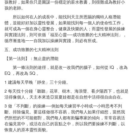
孩教好，如果你只是圖謀一份穩定的薪水教書，則很難成為教好小
孩的老師。
所以如何在人的成長中，能找到天主所恩賜的獨特人格潛能
體，並能好好加以靈性發展，如果能找到每一個人的使命性工作，
就可成為一個在身心靈整合，健康及快樂的人；而靈性發展的操練
與實踐法則，則可依循「福至心靈──成功致勝的七大精神法則」，
循序漸進地一一自我加以操練與實踐，則必有所成。
五、成功致勝的七大精神法則
【第一法則】：無止盡的潛能
第一條法則的途徑，就是改一改我們的腦子，如何從 IQ ，改為
EQ ，再改為 SQ 。
1 建議每天早晚「靜坐」三十分鐘。
2 每天找十分鐘「聽聽」花草、樹木、海浪聲、看夕陽西下，也就是
活得像個人，天主本來造亞當夏娃都是在自然中活得很自由自在。
3 做「不判斷」的操練──例如每天練習半小時或一小時思考不判
斷、排除偏見。要這樣做很不容易，我們每人如果仔細想，當然我
們所想的不可能都對，我們每人都有欺騙專家的傾向，常常容易活
在偏見當中，或活在自己的盲點之中，所以我們要操練不判斷，以
恢復人的原本靈性面貌。