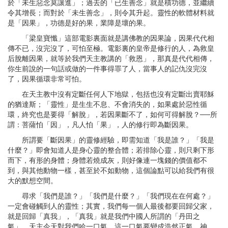
於「未生惡念莫讓進」；過去的「已生善念」就是積功德，並繼續
令其增長；而對於「未生善念」，則令其升起。靈性的軟體材料就
是「因果」，功德是好的果，業障是壞的果。
「梁皇寶懺」這部電影裏面就是講佛教的因果論，因果代代相
傳不已，沒完沒了，可怕至極。電影裏的皇帝是修行的人，為救皇
后脫離因果，就等於我們天主教講的「救恩」，那真是代代相傳，
你生前說的一句話或做的一件事得罪了人，當事人的記仇沒完沒
了，因果循環非常可怕。
在天主教中沒有定斷任何人下地獄，包括也沒有定斷出賣耶穌
的猶達斯；「靈性」是生生不息、不會消失的，如果處於惡性循
環，終究也是要得「解脫」，若因果斷不了，如何可得解脫？──所
謂：菩薩怕「因」，凡人怕「果」，人的修行即為斷因果。
所謂要「斷因果」的靈修經驗，即需知道「我是誰？」「我是
什麼？」即會知道人是身心靈的整合體；若排除心靈，則只剩下形
而下，有形的身體；身體若燒成灰，則好像連一塊錢的價值都不
到，與其他動物一樣，甚至於不如動物，這個論點可以給我們有很
大的默想空間。
尋求「我們是誰？」「我們是什麼？」「我們現在在何處？」
一定會碰觸到人的靈性；其實，我們每一個人最後都要回歸父家，
就是回歸「真我」，「真我」就是我們中國人所謂的「丹田之
氣」，天主今天對我們哈一口氣，這一口氣要變成浩然正氣、神