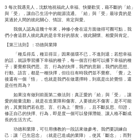
3 每次我遇見人，沈默地祝福此人幸福、快樂歡笑，藉不斷的「給」
與「受」，讓自己生活中的能源流通。「給」與「受」最珍貴的是
莫過於人間的彼此關心、情誼、肯定與愛。
我個人認為這幾十年來，神修小會在這方面做得可圈可點，我
們小會這群人彼此真的是非常好的朋友，彼此關懷、相愛與肯定。
【第三法則】：功德與業障
「種瓜得瓜，種豆得豆」因果循環不已，不進則退；若想幸福
的話，就該學習播下幸福的種子，每一個言行都可以播下幸福的種
子；要覺察我們思、言、行為的抉擇，我們的意願，我們的思想、
行動、語言，都是一種抉擇，但往往有時我們並不覺察。「覺」之
後還有一個「悟」，也就是我們在做選擇時，到底是出於覺悟，還
是任性而為？
如果沒有做到前面第二條法則：真正愛的「給」與「受」，讓
愛的能量流動，就是在造業障和傷害。人要彼此不傷害，是不可能
的，其實我們若在思、言、行為上「覺悟」，且不斷反思、印證，
修正自己的抉擇、行為，即是度一個可以發揮潛能、讓人格不斷成
長的生活方式。
功德和業障，可引用佛教的一段話來做參考。我們要訓練自
己：讓「已生惡念」（就是已造成的業障），使其「斷念」；而對