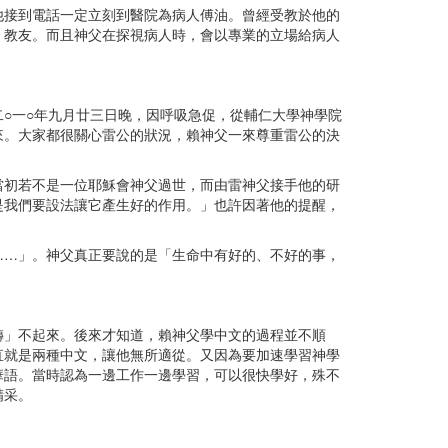
接到電話一定立刻到醫院為病人傅油。曾經受教於他的
、教友。而且神父在探視病人時，會以專業的立場給病人
○一○年九月廿三日晚，因呼吸急促，從輔仁大學神學院
來。大家都很關心雷公的狀況，賴神父一來尊重雷公的決
初若不是一位耶穌會神父過世，而由雷神父接手他的研
是我們要設法讓它產生好的作用。」也許因著他的提醒，
…」。神父真正要說的是「生命中有好的、不好的事，
」不起來。後來才知道，賴神父學中文的過程並不順
直就是兩種中文，讓他無所適從。又因為要加速學習神學
華語。當時認為一邊工作一邊學習，可以很快學好，殊不
精采。