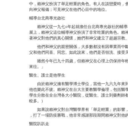
中，賴神父扮演了舉足輕重的角色。有人在談戀愛時，
向神父報備；可見神父在他們心目中的地位。
輔導台北商專光啟社
賴神父從一九七○年起就擔任台北商專光啟社的輔導神
展上，賴神父這位輔導神父扮演了非常吃重的角色。賴
著神父對他們的真心關懷，她們和神父建立了超越宗教
他們和神父的親密關係，大多數都沒有因畢業而中斷，
父和他們同喜、同悲。如此說來，他們是否領洗、接受
雖然今年已九十四歲，但賴神父在心理上仍保持年輕人
來往。」
醫生、護士是他學生
由於賴神父擁有醫學博士學位，當他一九六九年來到台
他也樂此不疲。賴神父在台大主要教醫學倫理，包括醫
學生分散在全台灣各大小醫院，從醫生、護士到藥劑師
較多。）
如果說賴神父對台灣醫學界有「舉足輕重」的影響，一點
，打了一場防疫勝戰，他非常感謝那段期間賴神父對他
醫院趴趴走