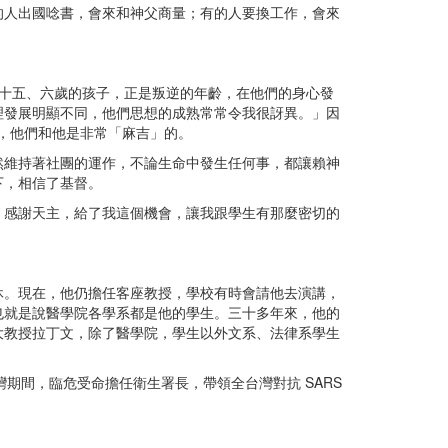
的人出國唸書，會來和神父商量；有的人要換工作，會來
十五、六歲的孩子，正是叛逆的年齡，在他們的身心發
理發展明顯不同，他們思想的成熟常常令我很訝異。」因
，他們和他是非常「麻吉」的。
維持著社團的運作，不論生命中發生任何事，都讓賴神
下，相信了基督。
感謝天主，給了我這個機會，讓我跟學生有那麼密切的
。現在，他仍擔任客座教授，學校有時會請他去演講，
也就是說醫學院各學系都是他的學生。三十多年來，他的
大教授拉丁文，除了醫學院，學生以外文系、法律系學生
期間，臨危受命擔任衛生署長，帶領全台灣對抗 SARS