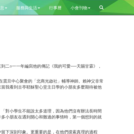
息
服務與生活
行事曆
小會刊物
）
二○一一年編寫他的傳記《我的可愛──天賜甘霖》，
在震旦中心聚會的「北商光啟社」輔導神師。賴神父非常
來當我看到古亭耶穌聖心堂主日學的小朋友多麼期待被他
「對小學生不能說太多道理，因為他們沒有辦法長時間
許多小朋友在遇到開心和難過的事情時，第一個想到的就
留下深刻印象。更重要的是，在他們摸索真理的過程