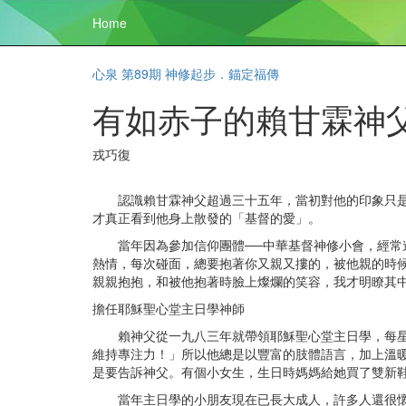
Home
心泉 第89期 神修起步．錨定福傳
有如赤子的賴甘霖神父（And
戎巧復
認識賴甘霖神父超過三十五年，當初對他的印象只是：
才真正看到他身上散發的「基督的愛」。
當年因為參加信仰團體──中華基督神修小會，經常進
熱情，每次碰面，總要抱著你又親又摟的，被他親的時
親親抱抱，和被他抱著時臉上燦爛的笑容，我才明瞭其
擔任耶穌聖心堂主日學神師
賴神父從一九八三年就帶領耶穌聖心堂主日學，每星期
維持專注力！」所以他總是以豐富的肢體語言，加上溫
是要告訴神父。有個小女生，生日時媽媽給她買了雙新
當年主日學的小朋友現在已長大成人，許多人還很懷念