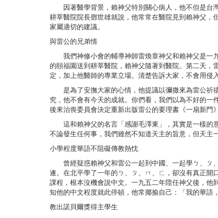
因著醫學背景，賴神父特別關心病人，他不但是台灣耶
耕莘醫院院長鄧世雄就說，他常常在醫院見到賴神父，
家屬適切的建議。
與雷公的兄弟情
我們神修小會的輔導神師雷煥章神父和賴神父是一九四
的頤福園送到耕莘醫院，賴神父隨著到醫院。第二天，
定，加上他醫師的專業立場。清楚告訴大家，不會用侵
是為了安撫大家的心情，他提議以彌撒來為雷公祈禱。
究，他不會有今天的成就。你們看，我們以為不好的一
後來治喪委員會決定重新出版雷公的要理書《一扇新門
這和賴神父的名言「感謝毛澤東」，其實是一樣的意思
不論發生任何事，我們雖然不知道天主的旨意，但天主
小學程度華語不阻礙傳教熱忱
曾經疑惑賴神父和雷公一起到中國、一起學ㄅ、ㄆ、ㄇ
遂。在北平學了一年的ㄅ、ㄆ、ㄇ、ㄈ，卻沒有真正開
課程，根本沒機會說中文。一九五二年陞任神父後，他
知他的中文程度就此停頓，他常揶揄自己：「我的華語
教出諾貝爾獎得主學生