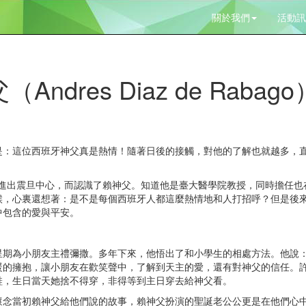
關於我們
活動訊
res Diaz de Rabago
這位西班牙神父真是熱情！隨著日後的接觸，對他的了解也就越多，直到
出震旦中心，而認識了賴神父。知道他是臺大醫學院教授，同時擔任也
候，心裏還想著：是不是每個西班牙人都這麼熱情地和人打招呼？但是後
中包含的愛與平安。
為小朋友主禮彌撒。多年下來，他悟出了和小學生的相處方法。他說：
暖的擁抱，讓小朋友在歡笑聲中，了解到天主的愛，還有對神父的信任。
鞋，生日當天她捨不得穿，非得等到主日穿去給神父看。
當初賴神父給他們說的故事，賴神父扮演的聖誕老公公更是在他們心中