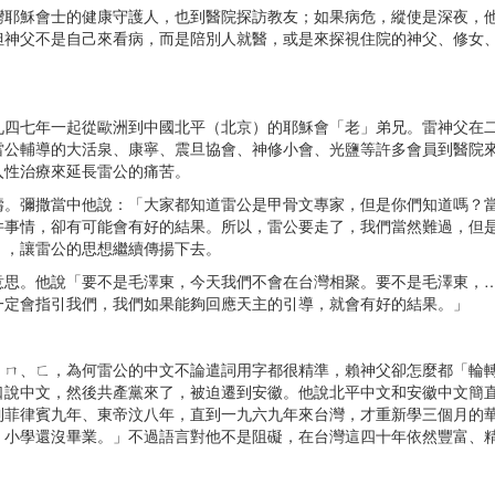
穌會士的健康守護人，也到醫院探訪教友；如果病危，縱使是深夜，他
但神父不是自己來看病，而是陪別人就醫，或是來探視住院的神父、修女
七年一起從歐洲到中國北平（北京）的耶穌會「老」弟兄。雷神父在二
雷公輔導的大活泉、康寧、震旦協會、神修小會、光鹽等許多會員到醫院
入性治療來延長雷公的痛苦。
彌撒當中他說：「大家都知道雷公是甲骨文專家，但是你們知道嗎？當
件事情，卻有可能會有好的結果。所以，雷公要走了，我們當然難過，但
》，讓雷公的思想繼續傳揚下去。
。他說「要不是毛澤東，今天我們不會在台灣相聚。要不是毛澤東，…
一定會指引我們，我們如果能夠回應天主的引導，就會有好的結果。」
、ㄈ，為何雷公的中文不論遣詞用字都很精準，賴神父卻怎麼都「輪轉
口說中文，然後共產黨來了，被迫遷到安徽。他說北平中文和安徽中文簡
到菲律賓九年、東帝汶八年，直到一九六九年來台灣，才重新學三個月的
，小學還沒畢業。」不過語言對他不是阻礙，在台灣這四十年依然豐富、