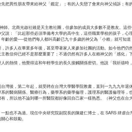
會先把異性朋友帶來給神父「鑑定」；有的人失戀了會來向神父傾訴；有
師。北商光啟社雖是天主教社團，但參加的成員大多數不是教友。這些
神父說：「比起那些必須準備考大學的高中生，這些職業學校的孩子，心
、年齡的愛──從他們每人都叫高齡已九十多歲的神父為「小賴」就可知道
許多人在畢業多年後，甚至帶著家人來參加社團的活動。如今他們仍然
天主教信仰已經不是那麼重要了；不過仍然有許多人在賴神父的「感化」
的熱情，他覺得這和年輕學生的長久接觸關係密切。他說「我祈禱時，
灣後，第二年起，就受聘在台灣大學醫學院教書，直到一九九九年退休
學系的醫病關係、醫療行為，藥學系的藥學倫理，護理系的醫護倫理等，
都有，所以他不論到哪一所醫院都好像回自己家一樣熟悉。（神父也在台
也不為過。現任中央研究院副院長的陳建仁博士，在 SARS 肆虐台灣
的關心和鼓勵。