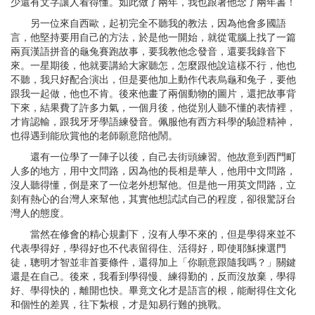
少還有文字讓人看得懂。如此做了兩年，我也跟著他念了兩年書！
另一位來自西歐，起初完全不聽我的教法，因為他會多國語
言，他堅持要用自己的方法，於是他一開始，就從電腦上找了一篇
兩頁漢語拼音的龜兔賽跑故事，要我教他念發音，還要我錄音下
來。一星期後，他就要講給大家聽怎，怎麼跟他說這樣不行，他也
不聽，我只好配合演出，但是要他加上動作代表烏龜和兔子，要他
跟我一起做，他也不肯。後來他畫了兩個動物的圖片，還把故事背
下來，結果費了許多力氣，一個月後，他從別人聽不懂的表情裡，
才肯認輸，跟我牙牙學語練發音。佩服他有西方科學的驗證精神，
也得遇到能欣賞他的老師願意陪他鬧。
還有一位學了一陣子以後，自己去街頭練習。他故意到西門町
人多的地方，用中文問路，因為他的長相是華人，他用中文問路，
沒人聽得懂，倒是來了一位老外想幫他。但是他一用英文問路，立
刻有熱心的台灣人來幫他，其實他想試試自己的程度，卻很驚訝台
灣人的態度。
當然在修會的精心規劃下，沒有人學不來的，但是學得來並不
代表學得好，學得好也不代表留得住、活得好，即使耶穌揀選門
徒，聰明才智並非首要條件，還得加上「你願意跟隨我嗎？」關鍵
還是在自己。後來，我看到學得慢、練得勤的，反而沒放棄，學得
好、學得快的，離開也快。畢竟文化才是語言的根，能耐得住文化
和個性的差異，往下紮根，才是知易行難的挑戰。