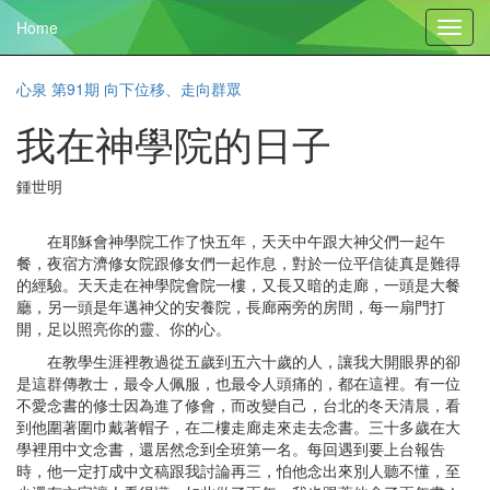
Home
Toggl
navig
心泉 第91期 向下位移、走向群眾
我在神學院的日子
鍾世明
在耶穌會神學院工作了快五年，天天中午跟大神父們一起午
餐，夜宿方濟修女院跟修女們一起作息，對於一位平信徒真是難得
的經驗。天天走在神學院會院一樓，又長又暗的走廊，一頭是大餐
廳，另一頭是年邁神父的安養院，長廊兩旁的房間，每一扇門打
開，足以照亮你的靈、你的心。
在教學生涯裡教過從五歲到五六十歲的人，讓我大開眼界的卻
是這群傳教士，最令人佩服，也最令人頭痛的，都在這裡。有一位
不愛念書的修士因為進了修會，而改變自己，台北的冬天清晨，看
到他圍著圍巾戴著帽子，在二樓走廊走來走去念書。三十多歲在大
學裡用中文念書，還居然念到全班第一名。每回遇到要上台報告
時，他一定打成中文稿跟我討論再三，怕他念出來別人聽不懂，至