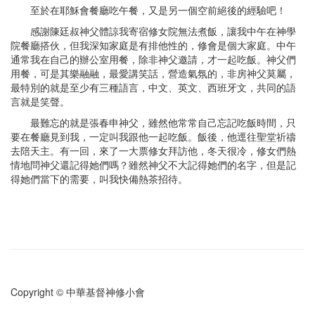
至於在耶穌會餐廳吃午餐，又是另一個空前絕後的經驗吧！
感謝陳廷叔神父體諒我寄宿修女院無法煮飯，讓我中午在神學
院餐廳搭伙，但我深知家庭是有排他性的，修會是個大家庭。中午
通常我在自己的辦公室用餐，除非神父邀請，才一起吃飯。神父們
用餐，可是其樂融融，最愛講笑話，營造氣氛的，非房神父莫屬，
最特別的就是至少有三種語言，中文、英文、西班牙文，共同的語
言就是笑聲。
最難忘的就是張春申神父，雖然他常常自己忘記吃飯時間，只
要在餐廳見到我，一定叫我跟他一起吃飯。飯後，他逕往聖堂祈禱
去陪天主。有一回，來了一大票修女拜訪他，冬天很冷，修女們熱
情地問神父還記得她們嗎？雖然神父不大記得她們的名字，但是記
得她們當下的需要，叫我快備熱茶招待。
Copyright © 中華基督神修小會