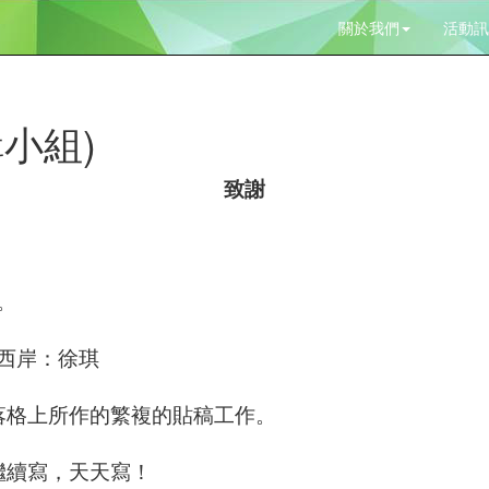
關於我們
活動訊
輯小組)
致謝
。
西岸：徐琪
落格上所作的繁複的貼稿工作。
繼續寫，天天寫！