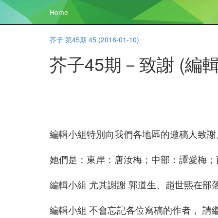
Home
芥子 第45期 45 (2016-01-10)
芥子45期－致謝 (編
編輯小組特別向我們各地區的邀稿人致謝
她們是：東岸：唐汝梅；中部：譚愛梅；
編輯小組 尤其謝謝 郭道生、趙世熙在部
編輯小組 不會忘記各位寫稿的作者， 請