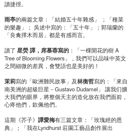
讀捷徑。
雨亭
的兩篇文章：「結婚五十年雜感」 ；「種菜
的樂趣」； 吳述中寫的：「五十年」；郭瑞蘭的
「良禽擇木而居」都是有感而言。
讀了
星熒 譯，席慕蓉寫的
：「一棵開花的樹 A
Tree of Blooming Flowers」，我們可以品味中英文
之間細微的差異，會雙語也是美好的！
茉莉
寫的「歐洲難民故事」及
林衡哲
寫的：「來自
南美洲的超級巨星－Gustavo Dudamel」 讓我们擴
大我們的眼界，將整個天主的造化放在我們面前，
心疼他們，欽佩他們。
這期《芥子》
譚愛梅
有三篇文章：「玫瑰經的恩
典」；「我在Lyndhurst 莊園工藝品創作展出