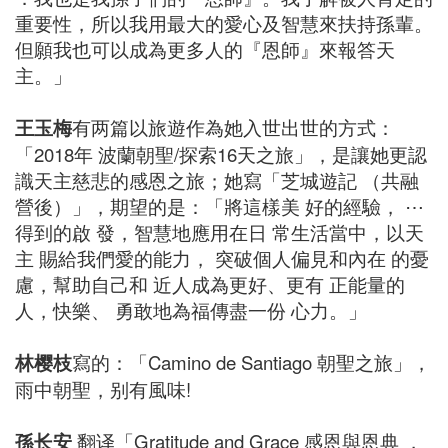
重要性，所以我用最大的愛心及智慧來扶持孫輩。
但願我也可以成為更多人的『恩師』來報答天
主。」
王玉梅
有两篇以旅遊作為她入世出世的方式：
「2018年 波蘭朝聖/探索16天之旅」，是讓她更認
識天主慈悲的感恩之旅；她寫「芝城遊記 （共融
營後）」，期望的是：「將這樣美 好的經驗， ⋯
得到的啟 發，智慧地應用在日 常生活當中，以天
主 賜給我們愛的能力， 突破個人偏見和內在 的憂
慮，幫助自己和 近人成為更好、更有 正能量的
人，快樂、 勇敢地為福傳盡一份 心力。」
林樱枝
寫的：「Camino de Santiago 朝聖之旅」，
雨中朝聖，别有風味!
孫长安
翻译「Gratitude and Grace 感恩與恩典 ，