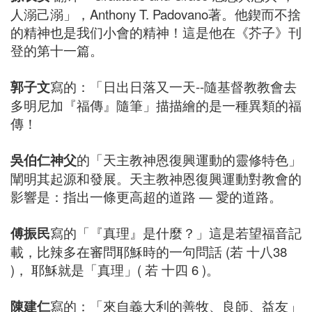
人溺己溺」，Anthony T. Padovano著。他鍥而不捨
的精神也是我们小會的精神！這是他在《芥子》刊
登的第十一篇。
郭子文
寫的：「日出日落又一天--隨基督教教會去
多明尼加『福傳』隨筆」描描繪的是一種異類的福
傳！
吳伯仁神父
的「天主教神恩復興運動的靈修特色」
闡明其起源和發展。天主教神恩復興運動對教會的
影響是：指出一條更高超的道路 — 愛的道路。
傅振民
寫的「『真理』是什麼？」這是若望福音記
載，比辣多在審問耶穌時的一句問話 (若 十八38
)， 耶穌就是「真理」( 若 十四 6 )。
陳建仁
寫的：「來自義大利的善牧、良師、益友」