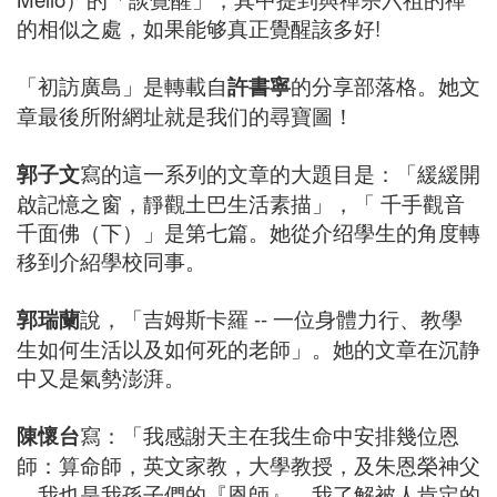
的相似之處，如果能够真正覺醒該多好!
「初訪廣島」是轉載自
許書寧
的分享部落格。她文
章最後所附網址就是我们的尋寶圖！
郭子文
寫的這一系列的文章的大題目是：「緩緩開
啟記憶之窗，靜觀土巴生活素描」，「 千手觀音
千面佛（下）」是第七篇。她從介绍學生的角度轉
移到介紹學校同事。
郭瑞蘭
說，「吉姆斯卡羅 -- 一位身體力行、教學
生如何生活以及如何死的老師」。她的文章在沉静
中又是氣勢澎湃。
陳懷台
寫：「我感謝天主在我生命中安排幾位恩
師：算命師，英文家教，大學教授，及朱恩榮神父
．我也是我孫子們的『恩師』。我了解被人肯定的