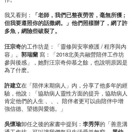
我又看到：
「老師，我們已整夜勞苦，毫無所獲 ;
但我要遵照你的話撒網。」他們照樣辦了，網了許
多魚，網險些破裂了。
汪宗奇
的工作坊是：「靈修與安寧療護 / 程序與內
容」。
郭瑞蘭
寫：「2018北美共融營陪伴工作坊
參與後感」，她對汪宗奇仰慕之餘，也說明原因是
為了什麽。
許建立
在「陪伴末期病人」内，分享了他多年的經
驗，他說：「協助病人靈性方面的提升，協助病人
肯定他們的人生 、、、陪伴者更可以由陪伴中增
強信德、望德與愛德。」
吳懷瑜
卸任之後的家書中提到：
李秀萍
的「善意溝
通工作坊」可以讓我們每日生活受益無窮。
黑幼