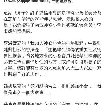
1653年 林布蘭Rembrandt，巴黎 盧浮宫。
這期《芥子》許多篇幅報導的是神修小會北美分會
在芝加哥擧行的2018年共融營。最振奮人心的
是：我們增添了兩位神修小會作初献的會會员：李
淑媛和韓拱辰。
李淑媛
寫的「我加入神修小會的心路歷程」中提到
她對初献的想法是：「想把學生福傳的重要性及需
要性推廣，讓各地方來的小會會員能把學生福傳的
必要性帶回他們所住的地方，或許可以引起更多的
回響，或許能有更多的人願意加入天主大家庭，來
作照顧羊群的工作。」
韓拱辰
寫的「領初獻的告白」提到參加小會，「就
像是進入一個大家庭。」
分會會長吳懷瑜
卸任之後的「家書」中提到：
焦