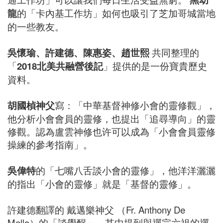
龍
的「卡內基工作坊」如何也吸引了芝加哥城當地
的一些教友。
吳懷瑜、許建德、陳惠姿、趙世熙
共同整理的
「
2018北美共融營後記
」提供的是一份寶貴歷史
資料。
胡國楨神父
寫：「中華基督神修小會的靈修觀」，
他分析小會會員的靈修，也提出「追尋導向」的靈
修觀。認為盧雲神修也许可以成為「小會會員靈修
操練的參考指南」。
吳偉特
的「七嘴八舌談小會的靈修」，他洋洋灑灑
的指出「小會的靈修」就是「基督的靈修」。
許建德翻譯的 戴邁樂神父 （Fr. Anthony De
Mello）的「談覺醒」，其中提到與禪宗六祖的禪