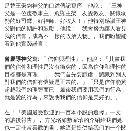
是替王秉鈞神父的口述傳記寫序。他說： 「王神
父是一位虔敬事主、愈顯主榮、友愛教友、關懷弱
勢的好司鐸、好神師、好牧人！」他特别感謝王神
父對他的期許和鼓勵，他說：「我會努力讓人看見
我的信仰，成為不一樣的政治人物」。我們盼望能
看到他實踐諾言！
曾慶導神父
寫: 「 信仰與理性」。他說：「其實我
們的信仰和理性是沒有衝突的，因為信仰和理性的
目標都是真理」，「我們首先要謙虛，認識到別人
對我們的信仰有懷疑是正常的。」「只是信仰能夠
超越我們的理智而已。最後我們要用我們的行為，
就是愛的行為，來說明我們的信仰是美好的」。
在「『美國最受歡迎的一百本小説的選擇』一文
的讀後報告」， 方光珞如數家珍的介绍給我們她
也一定非常喜歡的書，她這是提供給我们的一个閱