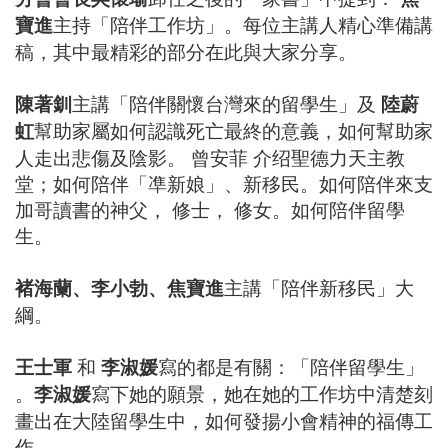
寶進
主持「陪伴工作坊」。每位主講人精心準備講
稿，其中最精彩的部分在此與大家分享。
陳著釧
主講「陪伴關懷台灣來的留學生」及
陸蔚
虹
幫助家屬如何認識死亡最終的意義，如何幫助家
人走出悲傷及陰影。 曾安菲 介绍聖德力天主教
堂；如何陪伴「凖新娘」、新移民。如何陪伴來支
加哥讀書的神父， 修士， 修女。如何陪伴留學
生。
褚海蘭、李小勃、焦寶進
主講「陪伴新移民」大
綱。
王士軍
和
李淑媛
寫的都是有關：「陪伴留學生」
。
李淑媛
寫下她的願景，她在她的工作坊中清楚刻
畫出在大陸留學生中，如何發揚小會精神的福傳工
作。