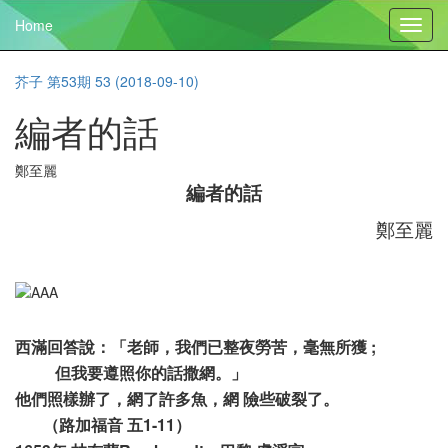
Home
Toggl
navig
芥子 第53期 53 (2018-09-10)
編者的話
鄭至麗
編者的話
鄭至麗
西滿回答說：「老師，我們已整夜勞苦，毫無所獲 ;
但我要遵照你的話撒網。」
他們照樣辦了，網了許多魚，網 險些破裂了。
（路加福音 五1-11）