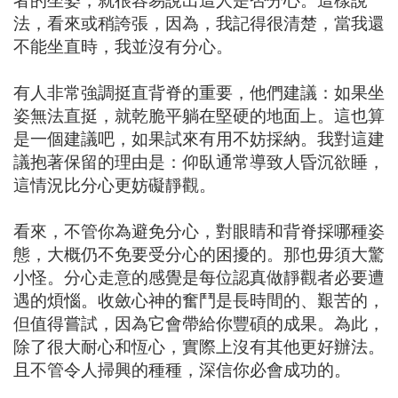
法，看來或稍誇張，因為，我記得很清楚，當我還
不能坐直時，我並沒有分心。
有人非常強調挺直背脊的重要，他們建議：如果坐
姿無法直挺，就乾脆平躺在堅硬的地面上。這也算
是一個建議吧，如果試來有用不妨採納。我對這建
議抱著保留的理由是：仰臥通常導致人昏沉欲睡，
這情況比分心更妨礙靜觀。
看來，不管你為避免分心，對眼睛和背脊採哪種姿
態，大概仍不免要受分心的困擾的。那也毋須大驚
小怪。分心走意的感覺是每位認真做靜觀者必要遭
遇的煩惱。收斂心神的奮鬥是長時間的、艱苦的，
但值得嘗試，因為它會帶給你豐碩的成果。為此，
除了很大耐心和恆心，實際上沒有其他更好辦法。
且不管令人掃興的種種，深信你必會成功的。