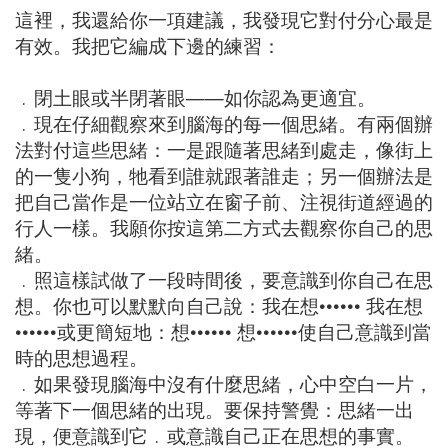
這裡，我還給你一項建議，我發現它對付分心最是
有效。我把它編成下邊的練習：
﹒閉土眼或半閉著眼——如你認為更適宜。
﹒現在仔細觀察來到腦海的每一個思緒。有兩個辦
法對付這些思緒：一是跟隨著思緒到處走，像街上
的一隻小狗，牠看到誰就跟著誰走；
另一個辦法是
把自己當作是一位站立在窗子前、注視街道經過的
行人一樣。我願你按這第二方式去觀察你自己的思
緒。
﹒照這樣試做了一段時間後，要意識到你自己在思
想。你也可以默默向自己說：我在想•••••• 我在想
••••••或更簡短地：想•••••• 想••••••使自己意識到當
時的思想過程。
﹒如果發現腦海中沒有什麼思緒，心中空白一片，
等著下一個思緒的出現。要保持警覺：思緒一出
現，便意識到它﹒或意識自己正在思想的事實。