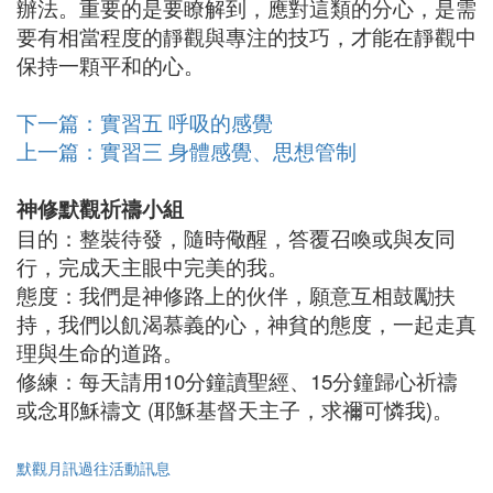
辦法。重要的是要瞭解到，應對這類的分心，是需
要有相當程度的靜觀與專注的技巧，才能在靜觀中
保持一顆平和的心。
下一篇：實習五 呼吸的感覺
上一篇：實習三 身體感覺、思想管制
神修默觀祈禱小組
目的：整裝待發，隨時儆醒，答覆召喚或與友同
行，完成天主眼中完美的我。
態度：我們是神修路上的伙伴，願意互相鼓勵扶
持，我們以飢渴慕義的心，神貧的態度，一起走真
理與生命的道路。
修練：每天請用10分鐘讀聖經、15分鐘歸心祈禱
或念耶穌禱文 (耶穌基督天主子，求禰可憐我)。
默觀月訊過往活動訊息