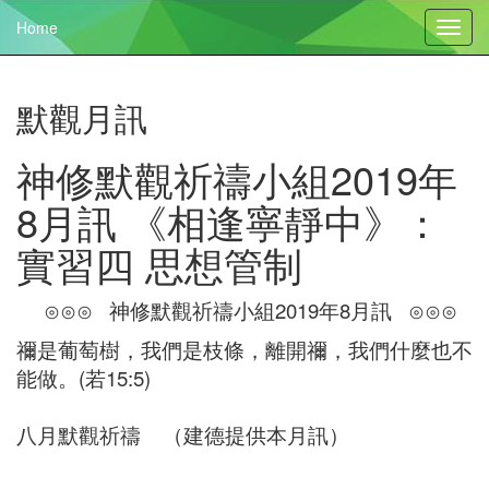
Home
Toggl
navig
默觀月訊
神修默觀祈禱小組2019年
8月訊 《相逢寧靜中》：
實習四 思想管制
⊙⊙⊙ 神修默觀祈禱小組2019年8月訊 ⊙⊙⊙
禰是葡萄樹，我們是枝條，離開禰，我們什麼也不
能做。(若15:5)
八月默觀祈禱 （建德提供本月訊）