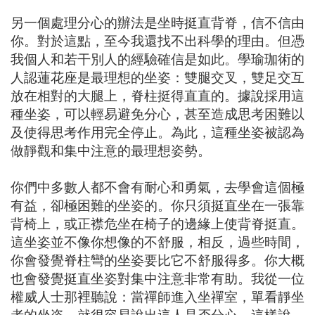
另一個處理分心的辦法是坐時挺直背脊，信不信由
你。對於這點，至今我還找不出科學的理由。但憑
我個人和若干別人的經驗確信是如此。學瑜珈術的
人認蓮花座是最理想的坐姿：雙腿交叉，雙足交互
放在相對的大腿上，脊柱挺得直直的。據說採用這
種坐姿，可以輕易避免分心，甚至造成思考困難以
及使得思考作用完全停止。為此，這種坐姿被認為
做靜觀和集中注意的最理想姿勢。
你們中多數人都不會有耐心和勇氣，去學會這個極
有益，卻極困難的坐姿的。你只須挺直坐在一張靠
背椅上，或正襟危坐在椅子的邊緣上使背脊挺直。
這坐姿並不像你想像的不舒服，相反，過些時間，
你會發覺脊柱彎的坐姿要比它不舒服得多。你大概
也會發覺挺直坐姿對集中注意非常有助。我從一位
權威人士那裡聽說：當禪師進入坐禪室，單看靜坐
者的坐姿，就很容易說出這人是否分心。這樣說